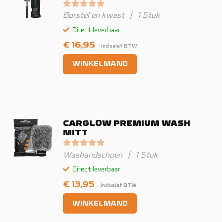
Gewaardeerd
0
uit 5
Borstel en kwast
|
1 Stuk
Direct leverbaar
€
16,95
- Inclusief BTW
WINKELMAND
CARGLOW PREMIUM WASH
MITT
Gewaardeerd
0
uit 5
Washandschoen
|
1 Stuk
Direct leverbaar
€
13,95
- Inclusief BTW
WINKELMAND