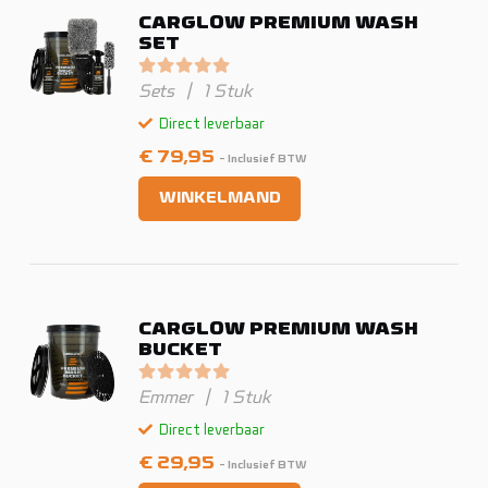
CARGLOW PREMIUM WASH
SET
Gewaardeerd
0
uit 5
Sets
|
1 Stuk
Direct leverbaar
€
79,95
- Inclusief BTW
WINKELMAND
CARGLOW PREMIUM WASH
BUCKET
Gewaardeerd
0
uit 5
Emmer
|
1 Stuk
Direct leverbaar
€
29,95
- Inclusief BTW