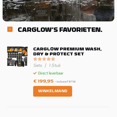
CARGLOW’S FAVORIETEN.
CARGLOW PREMIUM WASH,
DRY & PROTECT SET
Gewaardeerd
0
uit 5
Sets
|
1 Stuk
Direct leverbaar
€
199,95
- Inclusief BTW
WINKELMAND