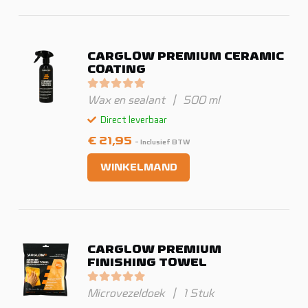
CARGLOW PREMIUM CERAMIC
COATING
Gewaardeerd
0
uit 5
Wax en sealant
|
500 ml
Direct leverbaar
€
21,95
- Inclusief BTW
WINKELMAND
CARGLOW PREMIUM
FINISHING TOWEL
Gewaardeerd
0
uit 5
Microvezeldoek
|
1 Stuk