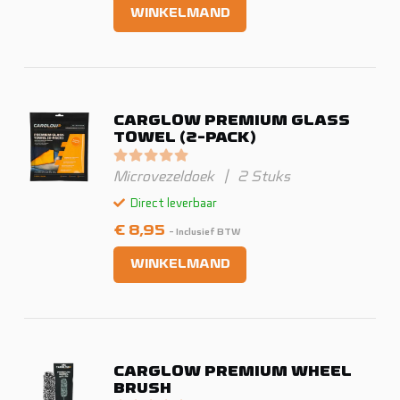
WINKELMAND
CARGLOW PREMIUM GLASS
TOWEL (2-PACK)
Gewaardeerd
0
uit 5
Microvezeldoek
|
2 Stuks
Direct leverbaar
€
8,95
- Inclusief BTW
WINKELMAND
CARGLOW PREMIUM WHEEL
BRUSH