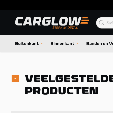
Product
zoeken
Buitenkant
Binnenkant
Banden en V
VEELGESTELD
PRODUCTEN