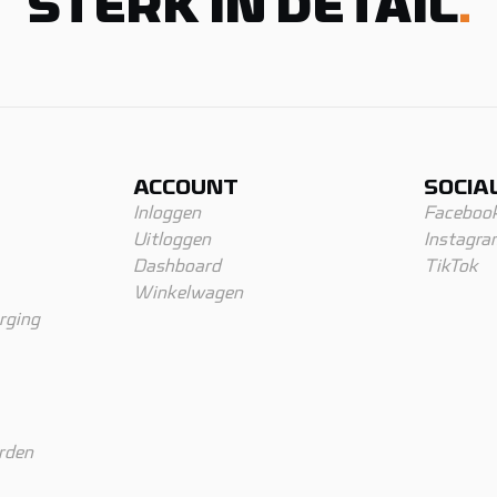
STERK IN DETAIL
.
ACCOUNT
SOCIA
Inloggen
Faceboo
Uitloggen
Instagra
Dashboard
TikTok
Winkelwagen
rging
rden