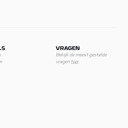
LS
VRAGEN
k
Bekijk de meest gestelde
m
vragen
hier
.