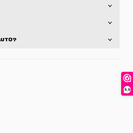
AUTO?
9,9