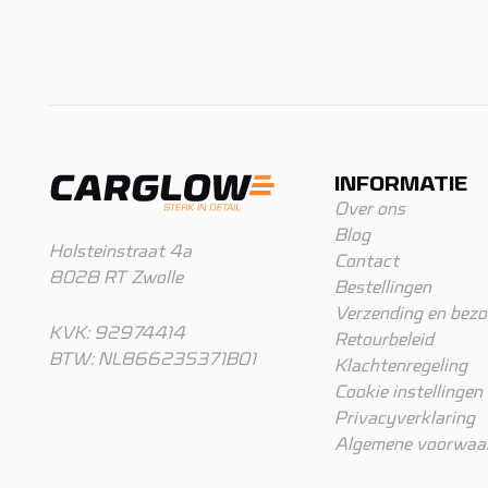
INFORMATIE
Over ons
Blog
Holsteinstraat 4a
Contact
8028 RT Zwolle
Bestellingen
Verzending en bezo
KVK: 92974414
Retourbeleid
BTW: NL866235371B01
Klachtenregeling
Cookie instellingen
Privacyverklaring
Algemene voorwaa