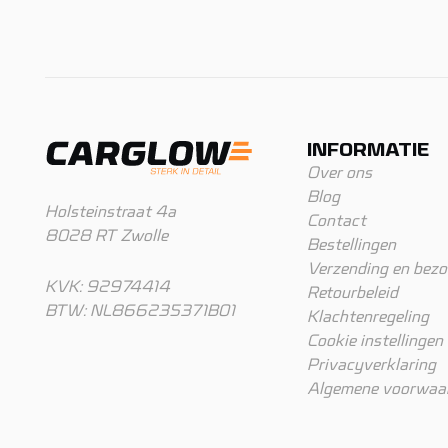
INFORMATIE
Over ons
Blog
Holsteinstraat 4a
Contact
8028 RT Zwolle
Bestellingen
Verzending en bezo
KVK: 92974414
Retourbeleid
BTW: NL866235371B01
Klachtenregeling
Cookie instellingen
Privacyverklaring
Algemene voorwaa