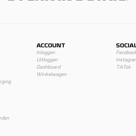
ACCOUNT
SOCIA
Inloggen
Faceboo
Uitloggen
Instagra
Dashboard
TikTok
Winkelwagen
rging
rden