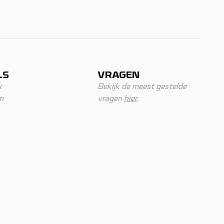
LS
VRAGEN
k
Bekijk de meest gestelde
m
vragen
hier
.