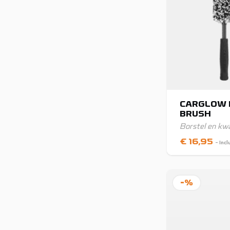
CARGLOW 
BRUSH
Borstel en kw
€
16,95
- Inc
-%