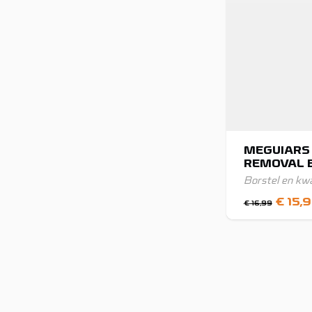
MEGUIARS 
REMOVAL 
Borstel en kw
Oorspr
€
15,
€
16,99
prijs
was:
€ 16,9