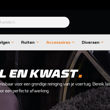
Voor 23:59 besteld, volgende werkdag in huis
en
elgen
Ruiten
Accessoires
Diversen
.
L EN KWAST
isbaar voor een grondige reiniging van je voertuig. Bereik las
oor een perfecte afwerking.