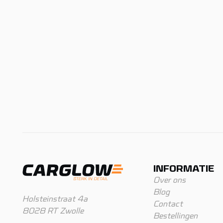
INFORMATIE
Over ons
Blog
Holsteinstraat 4a
Contact
8028 RT Zwolle
Bestellingen