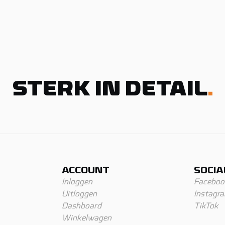
STERK IN DETAIL
.
ACCOUNT
SOCIA
Inloggen
Faceboo
Uitloggen
Instagr
Dashboard
TikTok
Winkelwagen