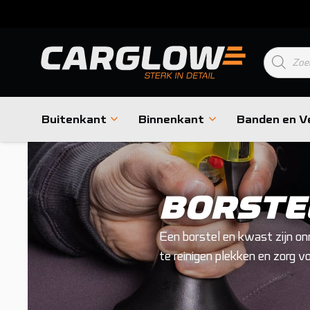
Product
zoeken
Buitenkant
Binnenkant
Banden en V
BORSTE
Een borstel en kwast zijn onm
te reinigen plekken en zorg v