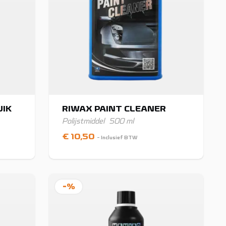
UIK
RIWAX PAINT CLEANER
Polijstmiddel
500 ml
€
10,50
- Inclusief BTW
-%