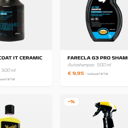
OAT IT CERAMIC
FARECLA G3 PRO SHA
Autoshampoo
500 ml
500 ml
€
9,95
- Inclusief BTW
lusief BTW
-%