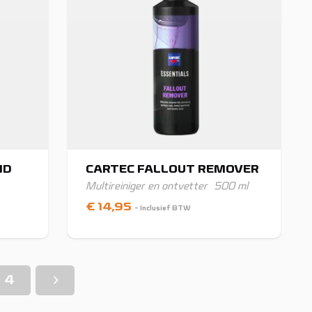
ND
CARTEC FALLOUT REMOVER
Multireiniger en ontvetter
500 ml
€
14,95
- Inclusief BTW
4