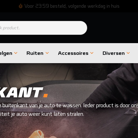
Voor 23:59 besteld, volgende werkdag in huis
en
elgen
Ruiten
Accessoires
Diversen
.
KANT
e buitenkant van je auto te wassen. Ieder product is door on
iteit je auto weer kunt laten stralen.