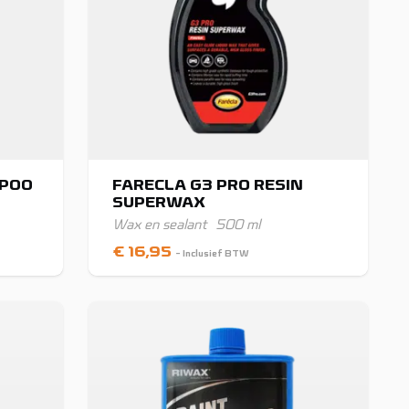
MPOO
FARECLA G3 PRO RESIN
SUPERWAX
Wax en sealant
500 ml
€
16,95
- Inclusief BTW