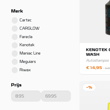
Merk
Cartec
CARGLOW
Farecla
Kenotek
KENOTEK C
Maniac Line
WASH
Autoshampoo
Meguiars
€
14,95
- Inc
Riwax
Prijs
-%