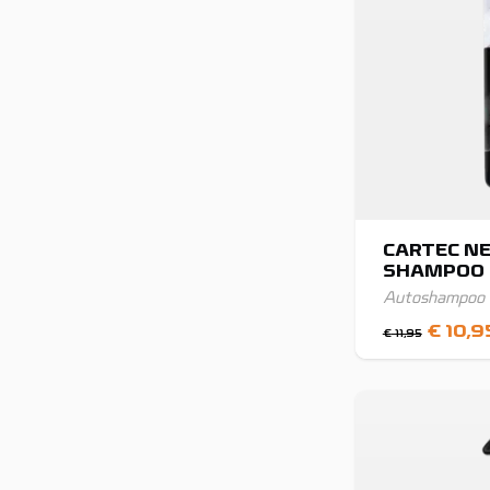
CARTEC N
SHAMPOO
Autoshampoo
Oorspr
€
10,9
€
11,95
prijs
was:
€ 11,95