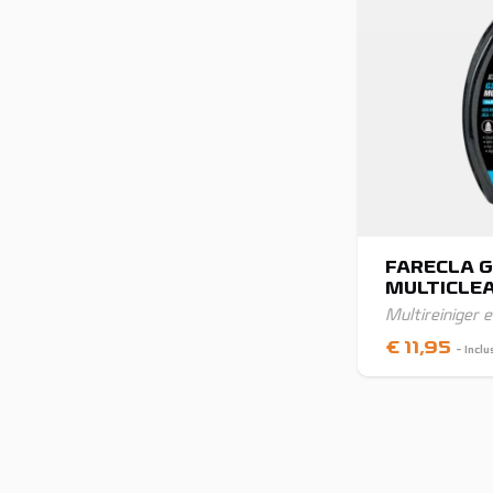
FARECLA G
MULTICLE
Multireiniger 
€
11,95
- Incl