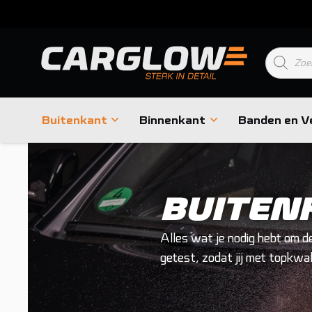
Product
zoeken
Buitenkant
Binnenkant
Banden en V
BUITEN
Alles wat je nodig hebt om d
getest, zodat jij met topkwal