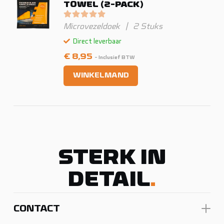
TOWEL (2-PACK)
Gewaardeerd
0
uit 5
Microvezeldoek
|
2 Stuks
Direct leverbaar
€
8,95
- Inclusief BTW
WINKELMAND
STERK IN
DETAIL
.
CONTACT