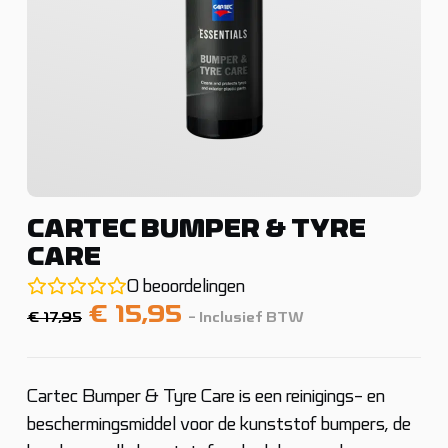
CARTEC BUMPER & TYRE
CARE
0
beoordelingen
Oorspronkelijke
Huidige
€
15,95
€
17,95
- Inclusief BTW
prijs
prijs
was:
is:
€ 17,95.
€ 15,95.
Cartec Bumper & Tyre Care is een reinigings- en
beschermingsmiddel voor de kunststof bumpers, de