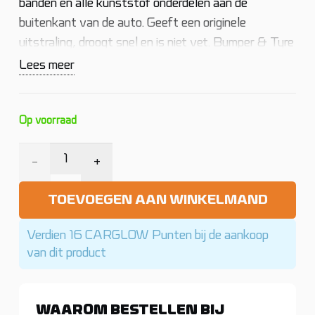
banden en alle kunststof onderdelen aan de
buitenkant van de auto. Geeft een originele
uitstraling, droogt snel en is niet vet. Bumper & Tyre
Care met behulp van een applicatiesponsje of doek
Lees meer
aanbrengen op de te behandelen delen. Laat het
even intrekken en wrijf vervolgens na met een
schone microvezeldoek.
Op voorraad
Cartec
Bumper
TOEVOEGEN AAN WINKELMAND
&
Verdien 16 CARGLOW Punten bij de aankoop
Tyre
van dit product
Care
WAAROM BESTELLEN BIJ