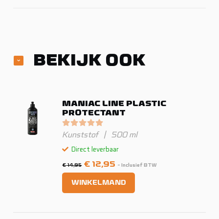
BEKIJK OOK
MANIAC LINE PLASTIC
PROTECTANT
Gewaardeerd
0
uit 5
Kunststof
|
500 ml
Direct leverbaar
Oorspronkelijke
Huidige
€
12,95
€
14,95
- Inclusief BTW
prijs
prijs
WINKELMAND
was:
is:
€ 14,95.
€ 12,95.