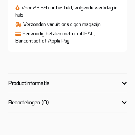
een schone microvezeldoek in 4 delen.
Voor 23:59 uur besteld, volgende werkdag in
Haal de eerste kant van de doek over het oppervlak,
huis
ga in één richting te werk en til hem geleidelijk op
Verzonden vanuit ons eigen magazijn
terwijl je het vuil verwijdert.
Na het reinigen het
Eenvoudig betalen met o.a. iDEAL,
oppervlak afwerken met een nieuwe, droge en schone
Bancontact of Apple Pay
microvezeldoek.
Ga door met het reinigingsproces en
gebruik bij elke stap een schone kant van de doek.
Productinformatie
Beoordelingen (0)