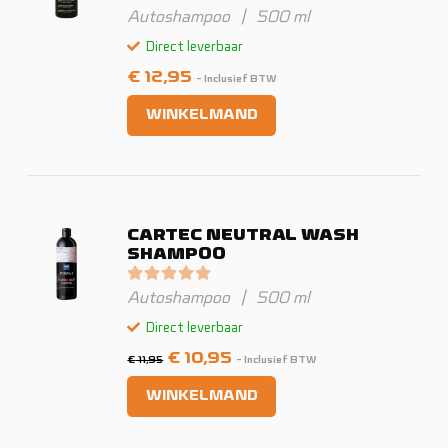
Gewaardeerd
0
uit 5
Autoshampoo
|
500 ml
Direct leverbaar
€
12,95
- Inclusief BTW
WINKELMAND
CARTEC NEUTRAL WASH
SHAMPOO
Gewaardeerd
0
uit 5
Autoshampoo
|
500 ml
Direct leverbaar
Oorspronkelijke
Huidige
€
10,95
€
11,95
- Inclusief BTW
prijs
prijs
WINKELMAND
was:
is:
€ 11,95.
€ 10,95.