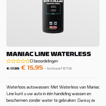
MANIAC LINE WATERLESS
0
beoordelingen
Oorspronkelijke
Huidige
€
15,95
€
17,95
- Inclusief BTW
prijs
prijs
was:
is:
€ 17,95.
€ 15,95.
Waterloos autowassen: Met Waterless van Maniac
Line kunt u uw auto in één handeling wassen en
beschermen zonder water te gebruiken. D
ankzij de