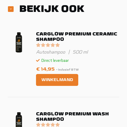
BEKIJK OOK
CARGLOW PREMIUM CERAMIC
SHAMPOO
Gewaardeerd
0
uit 5
Autoshampoo
|
500 ml
Direct leverbaar
€
14,95
- Inclusief BTW
WINKELMAND
CARGLOW PREMIUM WASH
SHAMPOO