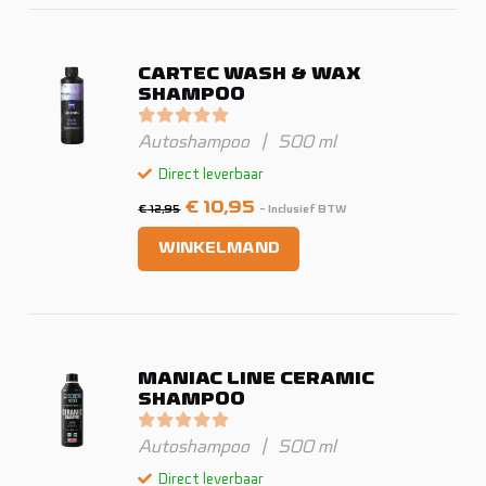
CARTEC WASH & WAX
SHAMPOO
Gewaardeerd
0
uit 5
Autoshampoo
|
500 ml
Direct leverbaar
Oorspronkelijke
Huidige
€
10,95
€
12,95
- Inclusief BTW
prijs
prijs
WINKELMAND
was:
is:
€ 12,95.
€ 10,95.
MANIAC LINE CERAMIC
SHAMPOO
Gewaardeerd
0
uit 5
Autoshampoo
|
500 ml
Direct leverbaar