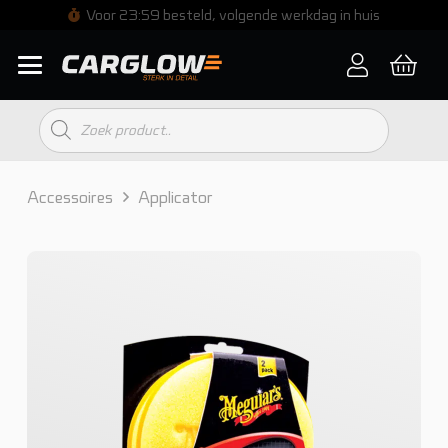
Voor 23:59 besteld, volgende werkdag in huis
Producten
zoeken
Accessoires
Applicator