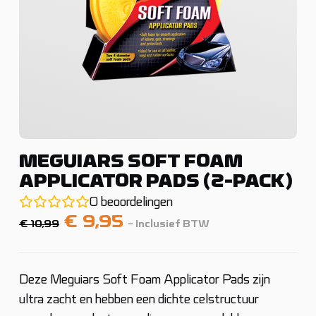
MEGUIARS SOFT FOAM
APPLICATOR PADS (2-PACK)
0
beoordelingen
Oorspronkelijke
Huidige
€
9,95
€
10,99
- Inclusief BTW
prijs
prijs
was:
is:
€ 10,99.
€ 9,95.
Deze Meguiars Soft Foam Applicator Pads zijn
ultra zacht en hebben een dichte celstructuur