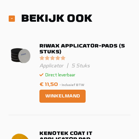
BEKIJK OOK
RIWAX APPLICATOR-PADS (5
STUKS)
Gewaardeerd
0
uit 5
Applicator
|
5 Stuks
Direct leverbaar
€
11,50
- Inclusief BTW
WINKELMAND
KENOTEK COAT IT