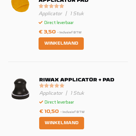
APPLICATOR PAD
Gewaardeerd
0
uit 5
Applicator
|
1 Stuk
Direct leverbaar
€
3,50
- Inclusief BTW
WINKELMAND
RIWAX APPLICATOR + PAD
Gewaardeerd
0
uit 5
Applicator
|
1 Stuk
Direct leverbaar
€
10,50
- Inclusief BTW
WINKELMAND