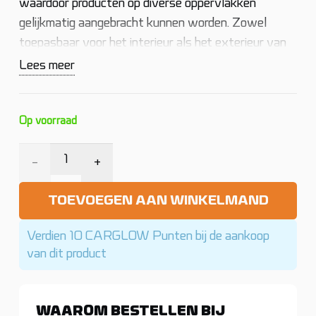
waardoor producten op diverse oppervlakken
gelijkmatig aangebracht kunnen worden. Zowel
toepasbaar voor het interieur als het exterieur van
het voertuig.
Lees meer
Op voorraad
Meguiars
Soft
TOEVOEGEN AAN WINKELMAND
Foam
Verdien 10 CARGLOW Punten bij de aankoop
Applicator
van dit product
Pads
WAAROM BESTELLEN BIJ