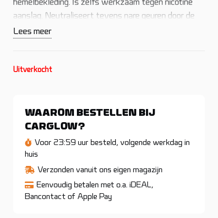
hemelbekleding. Is zelfs werkzaam tegen nicotine
aanslag. Neutraliseert tevens nare geuren door de
frisse citrus toevoeging. Laat geen vlekken achter.
Lees meer
Insprayen, eventueel inborstelen en met een
microvezeldoek afnemen.
Uitverkocht
WAAROM BESTELLEN BIJ
CARGLOW?
Voor 23:59 uur besteld, volgende werkdag in
huis
Verzonden vanuit ons eigen magazijn
Eenvoudig betalen met o.a. iDEAL,
Bancontact of Apple Pay