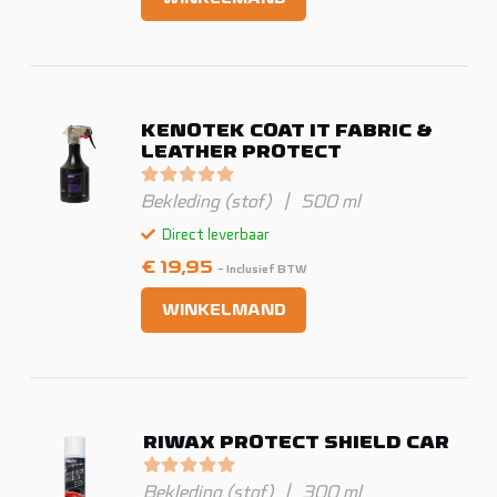
was:
is:
€ 12,95.
€ 12,50.
KENOTEK COAT IT FABRIC &
LEATHER PROTECT
Gewaardeerd
0
uit 5
Bekleding (stof)
|
500 ml
Direct leverbaar
€
19,95
- Inclusief BTW
WINKELMAND
RIWAX PROTECT SHIELD CAR
Gewaardeerd
0
uit 5
Bekleding (stof)
|
300 ml