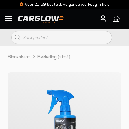
Voor 23:59 besteld, volgende werkdag in huis
Producten
zoeken
Binnenkant
Bekleding (stof)