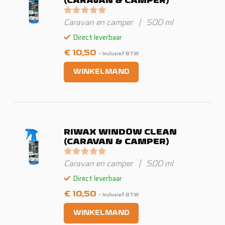
(CARAVAN & CAMPER)
Gewaardeerd
0
uit 5
Caravan en camper
|
500 ml
Direct leverbaar
€
10,50
- Inclusief BTW
WINKELMAND
RIWAX WINDOW CLEAN
(CARAVAN & CAMPER)
Gewaardeerd
0
uit 5
Caravan en camper
|
500 ml
Direct leverbaar
€
10,50
- Inclusief BTW
WINKELMAND