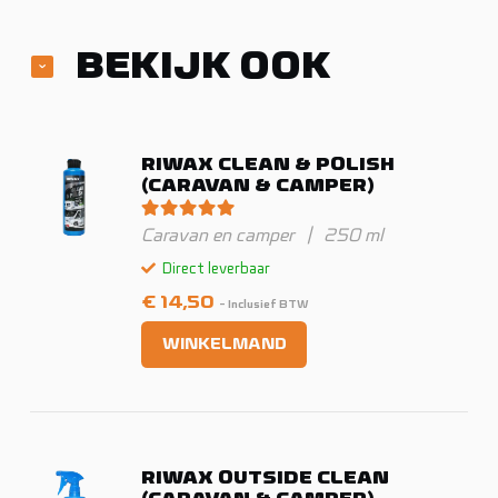
BEKIJK OOK
RIWAX CLEAN & POLISH
(CARAVAN & CAMPER)
Gewaardeerd
5.00
uit 5
Caravan en camper
|
250 ml
Direct leverbaar
€
14,50
- Inclusief BTW
WINKELMAND
RIWAX OUTSIDE CLEAN