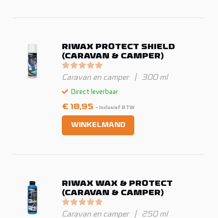
RIWAX PROTECT SHIELD
(CARAVAN & CAMPER)
Gewaardeerd
0
uit 5
Caravan en camper
|
300 ml
Direct leverbaar
€
18,95
- Inclusief BTW
WINKELMAND
RIWAX WAX & PROTECT
(CARAVAN & CAMPER)
Gewaardeerd
0
uit 5
Caravan en camper
|
250 ml