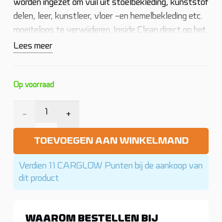
worden ingezet om vuil uit stoelbekleding, kunststof
delen, leer, kunstleer, vloer -en hemelbekleding etc.
moeiteloos te verwijderen. Inside Clean direct op het
vervuilde oppervlak spuiten, kort laten inwerken en
Lees meer
vervolgens met een microvezeldoek reinigen en
droogwrijven. Bij sterkere vervuiling kan een borstel
worden gebruikt.
Op voorraad
Riwax
Inside
TOEVOEGEN AAN WINKELMAND
Clean
Verdien 11 CARGLOW Punten bij de aankoop van
(Caravan
dit product
&
WAAROM BESTELLEN BIJ