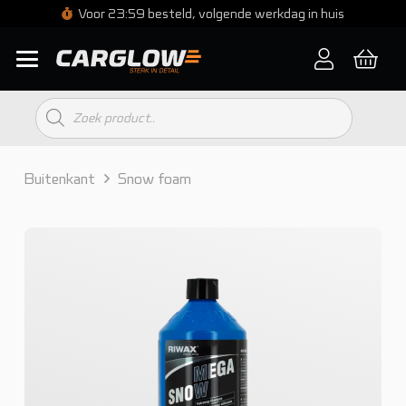
Voor 23:59 besteld, volgende werkdag in huis
Producten
zoeken
Buitenkant
Snow foam