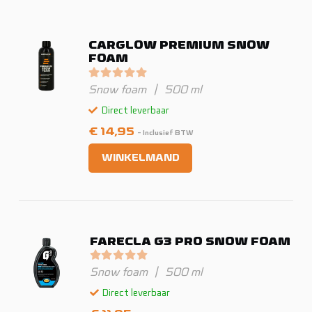
CARGLOW PREMIUM SNOW
FOAM
Gewaardeerd
0
uit 5
Snow foam
|
500 ml
Direct leverbaar
€
14,95
- Inclusief BTW
WINKELMAND
FARECLA G3 PRO SNOW FOAM
Gewaardeerd
0
uit 5
Snow foam
|
500 ml
Direct leverbaar