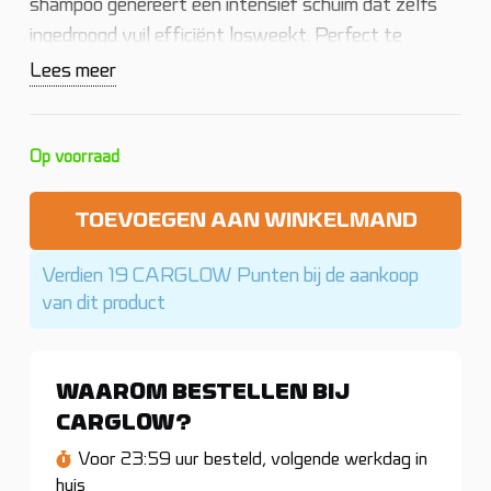
shampoo genereert een intensief schuim dat zelfs
ingedroogd vuil efficiënt losweekt. Perfect te
gebruiken als pre-wash op auto’s, caravans,
Lees meer
campers, vrachtwagens of landbouwvoertuigen.
Voor het beste schuimresultaat raden wij een
hogedrukspuit met schuimpistool aan. Verdun 1:10
Op voorraad
met water en laat je verrassen door deze geweldige
snowfoam!
TOEVOEGEN AAN WINKELMAND
Riwax
Verdien 19 CARGLOW Punten bij de aankoop
Mega
van dit product
Snow
aantal
WAAROM BESTELLEN BIJ
CARGLOW?
Voor 23:59 uur besteld, volgende werkdag in
huis