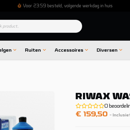
Voor 23:59 besteld, volgende werkdag in huis
en
elgen
Ruiten
Accessoires
Diversen
RIWAX WA
0
beoordeli
€
159,50
- Inclusi