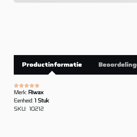
Productinformatie
Beoordeling
Gewaardeerd
0
uit 5
Merk:
Riwax
Eenheid:
1 Stuk
SKU:
10212