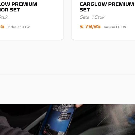
LOW PREMIUM
CARGLOW PREMIUM
IOR SET
SET
Stuk
Sets
1 Stuk
95
€
79,95
- Inclusief BTW
- Inclusief BTW