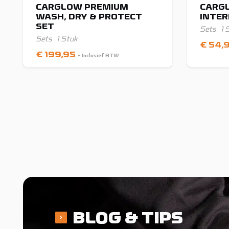
CARGLOW PREMIUM
CARG
WASH, DRY & PROTECT
INTER
SET
Sets
1 
Sets
1 Stuk
€
54,
€
199,95
- Inclusief BTW
BLOG & TIPS