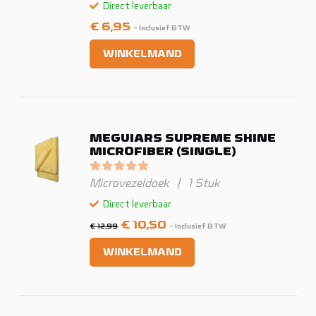
Direct leverbaar
€
6,95
- Inclusief BTW
WINKELMAND
MEGUIARS SUPREME SHINE
MICROFIBER (SINGLE)
Gewaardeerd
0
uit 5
Microvezeldoek
|
1 Stuk
Direct leverbaar
Oorspronkelijke
Huidige
€
10,50
€
12,99
- Inclusief BTW
prijs
prijs
WINKELMAND
was:
is:
€ 12,99.
€ 10,50.