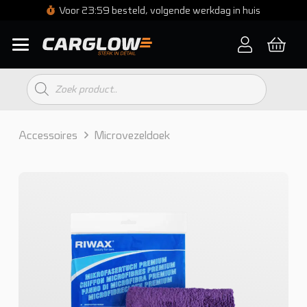
Voor 23:59 besteld, volgende werkdag in huis
Producten
zoeken
Accessoires
Microvezeldoek