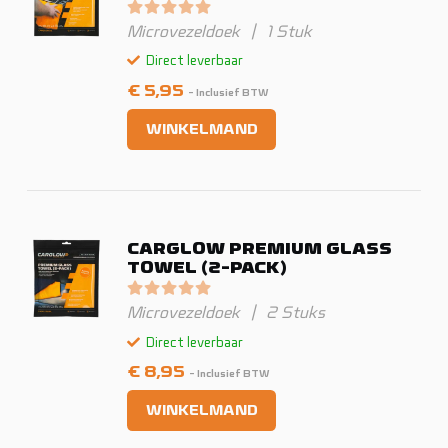
Gewaardeerd
0
uit 5
Microvezeldoek
|
1 Stuk
Direct leverbaar
€
5,95
- Inclusief BTW
WINKELMAND
CARGLOW PREMIUM GLASS
TOWEL (2-PACK)
Gewaardeerd
0
uit 5
Microvezeldoek
|
2 Stuks
Direct leverbaar
€
8,95
- Inclusief BTW
WINKELMAND