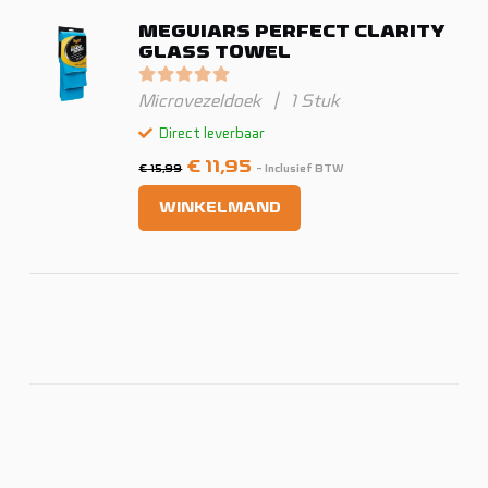
MEGUIARS PERFECT CLARITY
GLASS TOWEL
Gewaardeerd
0
uit 5
Microvezeldoek
|
1 Stuk
Direct leverbaar
Oorspronkelijke
Huidige
€
11,95
€
15,99
- Inclusief BTW
prijs
prijs
WINKELMAND
was:
is:
€ 15,99.
€ 11,95.