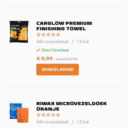
CARGLOW PREMIUM
FINISHING TOWEL
Gewaardeerd
0
uit 5
Microvezeldoek
|
1 Stuk
Direct leverbaar
€
6,95
- Inclusief BTW
WINKELMAND
RIWAX MICROVEZELDOEK
ORANJE
Gewaardeerd
0
uit 5
Microvezeldoek
|
1 Stuk